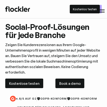
Kostenlos testen
Kostenlos testen
Social-Proof-Lösungen
für jede Branche
Zeigen Sie Kundenrezensionen aus Ihrem Google-
Unternehmensprofil in wenigen Minuten auf jeder Website
an. Bauen Sie Vertrauen auf, steigern Sie den Umsatz und
verbessern Sie die lokale Suchmaschinenoptimierung mit
authentischen sozialen Beweisen. Keine Codierung
erforderlich.
Kostenlose testen
Book a demo
Kostenlose testen
Book a demo
4.8/5 AUF G2
GDPR-KONFORM
GDPR-KONFORM