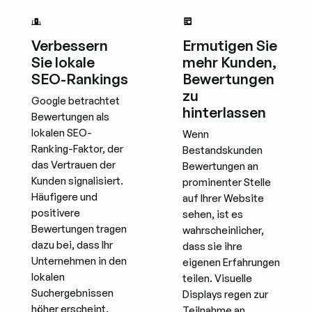
Verbessern
Ermutigen Sie
Sie lokale
mehr Kunden,
SEO-Rankings
Bewertungen
zu
Google betrachtet
hinterlassen
Bewertungen als
lokalen SEO-
Wenn
Ranking-Faktor, der
Bestandskunden
das Vertrauen der
Bewertungen an
Kunden signalisiert.
prominenter Stelle
Häufigere und
auf Ihrer Website
positivere
sehen, ist es
Bewertungen tragen
wahrscheinlicher,
dazu bei, dass Ihr
dass sie ihre
Unternehmen in den
eigenen Erfahrungen
lokalen
teilen. Visuelle
Suchergebnissen
Displays regen zur
höher erscheint.
Teilnahme an.