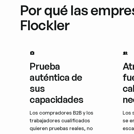
Por qué las empres
Flockler
Prueba
At
auténtica de
fu
sus
ca
capacidades
ne
Los compradores B2B y los
Los 
trabajadores cualificados
se e
quieren pruebas reales, no
esca