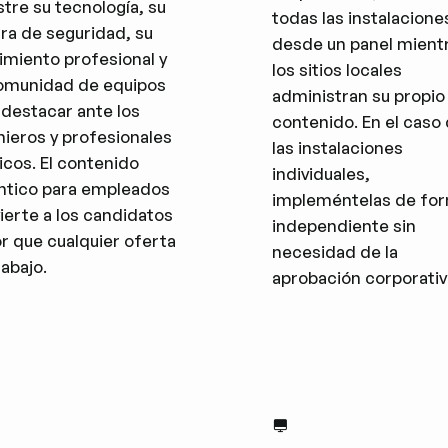
tre su tecnología, su
todas las instalacione
ura de seguridad, su
desde un panel mient
imiento profesional y
los sitios locales
omunidad de equipos
administran su propio
 destacar ante los
contenido. En el caso
nieros y profesionales
las instalaciones
icos. El contenido
individuales,
ntico para empleados
impleméntelas de fo
ierte a los candidatos
independiente sin
r que cualquier oferta
necesidad de la
rabajo.
aprobación corporativ