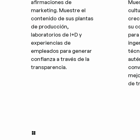
afirmaciones de
Mues
marketing. Muestre el
cult
contenido de sus plantas
crec
de producción,
su c
laboratorios de I+D y
para
experiencias de
inge
empleados para generar
técn
confianza a través de la
auté
transparencia.
conv
mejo
de t