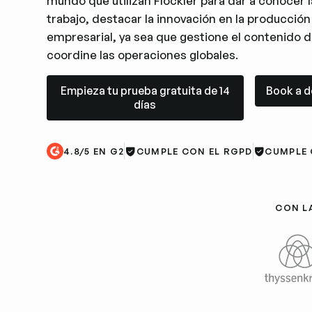
mundo que utilizan Flockler para dar a conocer l
trabajo, destacar la innovación en la producción
empresarial, ya sea que gestione el contenido d
coordine las operaciones globales.
Empieza tu prueba gratuita de 14 días
Book a de
Empieza tu prueba gratuita de 14
Book a 
días
4.8/5 EN G2
CUMPLE CON EL RGPD
CUMPLE 
CON L