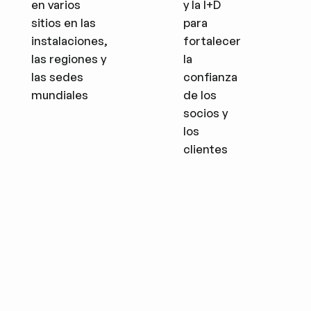
en varios
y la I+D
sitios en las
para
instalaciones,
fortalecer
las regiones y
la
las sedes
confianza
mundiales
de los
socios y
los
clientes