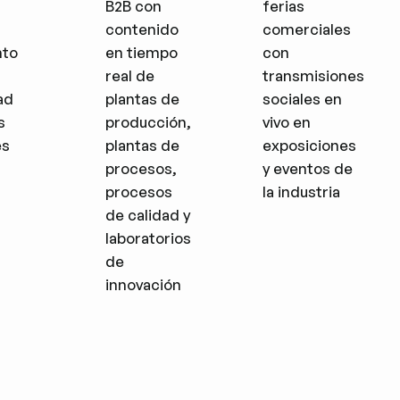
s
B2B con
ferias
contenido
comerciales
nto
en tiempo
con
real de
transmisiones
ad
plantas de
sociales en
s
producción,
vivo en
es
plantas de
exposiciones
procesos,
y eventos de
procesos
la industria
de calidad y
laboratorios
de
innovación