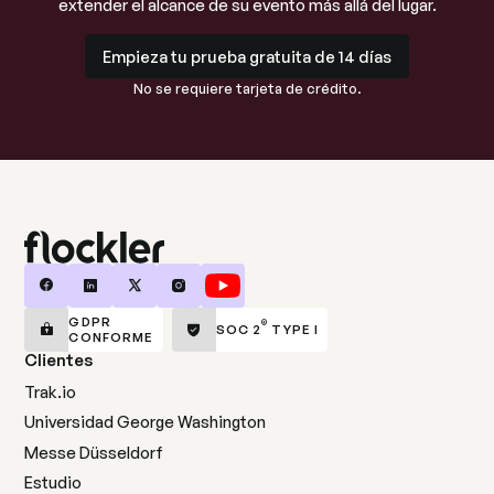
extender el alcance de su evento más allá del lugar.
Empieza tu prueba gratuita de 14 días
Empieza tu prueba gratuita de 14 días
No se requiere tarjeta de crédito.
GDPR
®
SOC 2
TYPE I
CONFORME
Clientes
Trak.io
Universidad George Washington
Messe Düsseldorf
Estudio