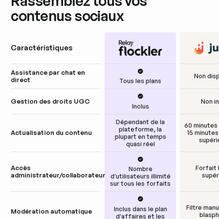
Rassemblez tous vos
contenus sociaux
Caractéristiques
Flockler
Assistance par chat en
Non dis
direct
Tous les plans
Gestion des droits UGC
Non i
Inclus
Dépendant de la
60 minutes 
plateforme, la
Actualisation du contenu
15 minutes
plupart en temps
supéri
quasi réel
Accès
Forfait 
Nombre
administrateur/collaborateur
supér
d'utilisateurs illimité
sur tous les forfaits
Filtre manu
Inclus dans le plan
Modération automatique
blasp
d'affaires et les