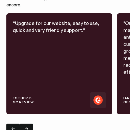
encore.
“Upgrade for our website, easy to use,
"O
quick and very friendly support.”
ma
ent
cur
gr
med
req
eff
ESTHER B.
IA
G2 REVIEW
CE
Diapositive précédente
Diapositive suivante