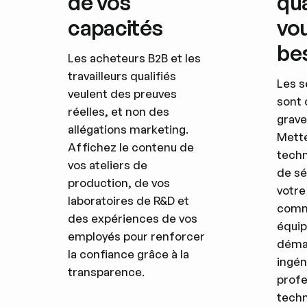
de vos
qua
capacités
vo
be
Les acheteurs B2B et les
travailleurs qualifiés
Les s
veulent des preuves
sont 
réelles, et non des
grave
allégations marketing.
Mette
Affichez le contenu de
techn
vos ateliers de
de sé
production, de vos
votre
laboratoires de R&D et
comm
des expériences de vos
équip
employés pour renforcer
déma
la confiance grâce à la
ingén
transparence.
profe
techn