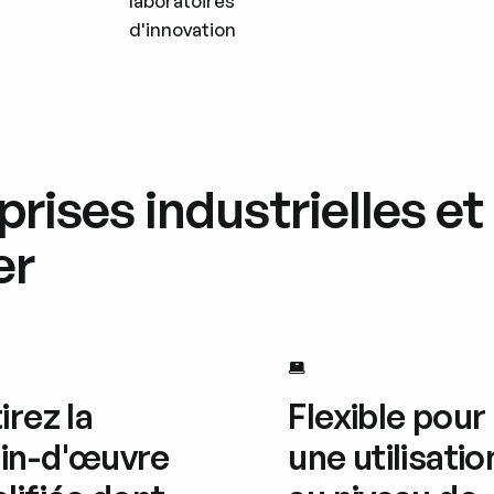
laboratoires
d'innovation
prises industrielles e
er
irez la
Flexible pour
in-d'œuvre
une utilisatio