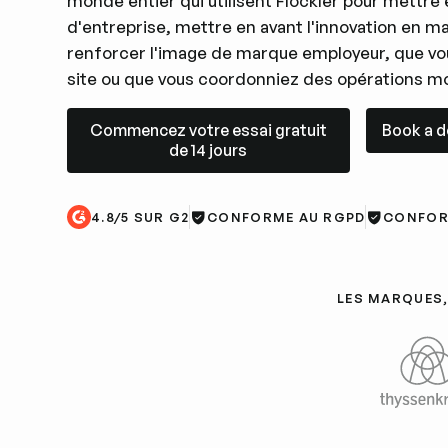
monde entier qui utilisent Flockler pour mettre e
d'entreprise, mettre en avant l'innovation en m
renforcer l'image de marque employeur, que vou
site ou que vous coordonniez des opérations mo
Commencez votre essai gratuit de 14 jours
Book a de
Commencez votre essai gratuit
Book a 
de 14 jours
4.8/5 SUR G2
CONFORME AU RGPD
CONFOR
LES MARQUES,