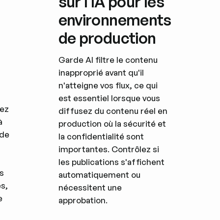
sur l'IA pour les
environnements
de production
Garde AI filtre le contenu
inapproprié avant qu'il
n'atteigne vos flux, ce qui
est essentiel lorsque vous
nez
diffusez du contenu réel en
à
production où la sécurité et
 de
la confidentialité sont
importantes. Contrôlez si
les publications s'affichent
es
automatiquement ou
es,
nécessitent une
e
approbation.