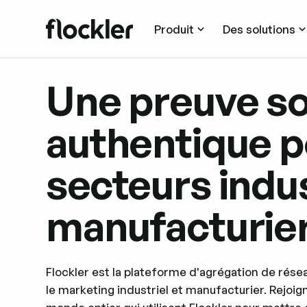
Produit
Des solutions
Une preuve so
authentique p
secteurs indus
manufacturie
Flockler est la plateforme d'agrégation de rés
le marketing industriel et manufacturier. Rejoi