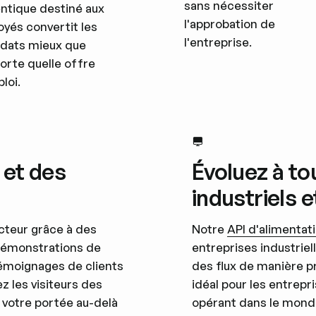
sans nécessiter
ntique destiné aux
l'approbation de
yés convertit les
l'entreprise.
dats mieux que
orte quelle offre
loi.
 et des
Évoluez à to
industriels 
cteur grâce à des
Notre
API d'alimentat
démonstrations de
entreprises industrie
 témoignages de clients
des flux de manière p
z les visiteurs des
idéal pour les entrepr
 votre portée au-delà
opérant dans le monde