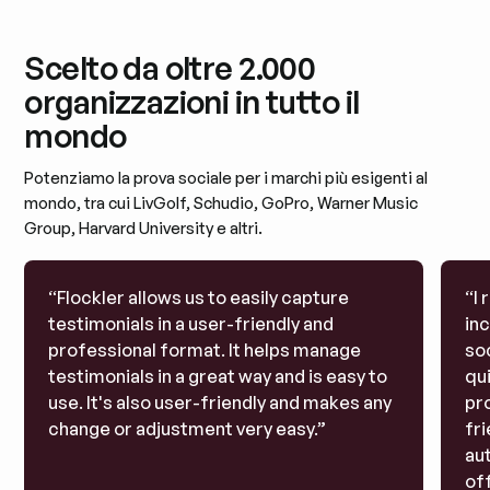
Scelto da oltre 2.000
organizzazioni in tutto il
mondo
Potenziamo la prova sociale per i marchi più esigenti al
mondo, tra cui LivGolf, Schudio, GoPro, Warner Music
Group, Harvard University e altri.
“Flockler allows us to easily capture
“I 
testimonials in a user-friendly and
inc
professional format. It helps manage
soc
testimonials in a great way and is easy to
qui
use. It's also user-friendly and makes any
pro
change or adjustment very easy.”
fri
au
off