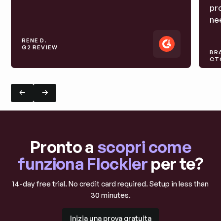
pro
nee
RENE D.
G2 REVIEW
BR
CT
Diapositiva precedente
Diapositiva successiva
Diapositiva precedente
Diapositiva successiva
Pronto a
scopri come
funziona Flockler
per te?
14-day free trial. No credit card required. Setup in less than
30 minutes.
Inizia una prova gratuita
Inizia una prova gratuita