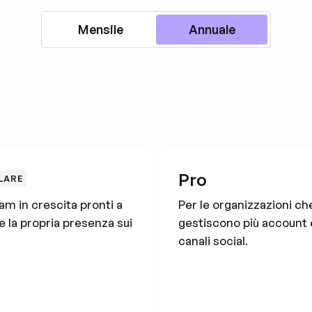
Mensile
Annuale
ri
Pro
LARE
am in crescita pronti a
Per le organizzazioni ch
e la propria presenza sui
gestiscono più account 
canali social.