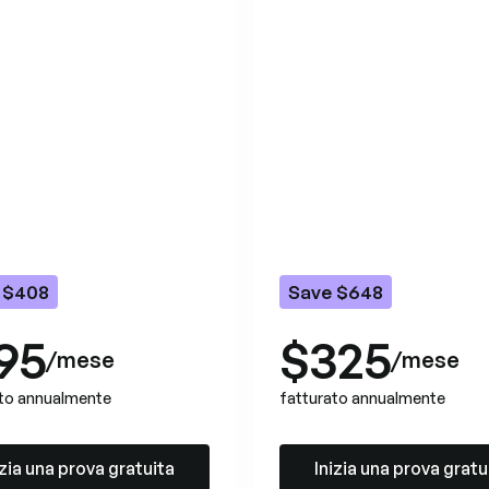
 $408
Save $648
95
$325
/mese
/mese
ato annualmente
fatturato annualmente
 una prova gratuita
Inizia una prova gratuita
izia una prova gratuita
Inizia una prova gratu