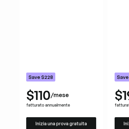
Save $228
Save
$110
$1
/mese
fatturato annualmente
fattur
Inizia una prova gratuita
Inizia
Inizia una prova gratuita
In