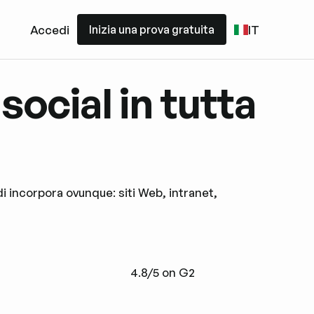
Inizia una prova gratuita
Accedi
IT
Inizia una prova gratuita
social in tutta
di incorpora ovunque: siti Web, intranet,
4.8/5 on G2