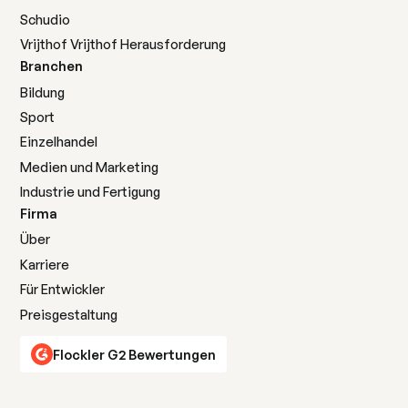
Schudio
Erfahre mehr
Erfahre mehr
Vrijthof Vrijthof Herausforderung
Branchen
Bildung
Sport
Einzelhandel
Marketingagenturen
Medien und Marketing
Industrie und Fertigung
Verwalten Sie mehrere Kunden effizient mit einer
Firma
leistungsstarken Social-Feed-Plattform.
Über
Karriere
Erfahre mehr
Erfahre mehr
Für Entwickler
Preisgestaltung
Flockler G2 Bewertungen
Gemeinnützige Organisationen