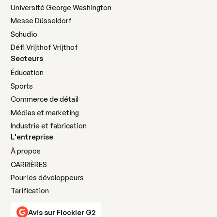
Université George Washington
Présentez les expériences de vos clients et
Messe Düsseldorf
stimulez les réservations grâce à un contenu
Schudio
authentique destiné aux voyageurs.
Défi Vrijthof Vrijthof
Secteurs
En savoir plus
En savoir plus
Éducation
Sports
Commerce de détail
Médias et marketing
Industrie et fabrication
Agences de marketing
L'entreprise
À propos
Gérez efficacement plusieurs clients grâce à une
puissante plateforme de flux sociaux.
CARRIÈRES
Pour les développeurs
En savoir plus
Tarification
En savoir plus
Avis sur Flockler G2