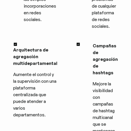
incorporaciones
de cualquier
en redes
plataforma
sociales.
de redes
sociales.
Campañas
Arquitectura de
de
agregación
agregación
multidepartamental
de
hashtags
Aumente el control y
la supervisión con una
Mejore la
plataforma
visibilidad
centralizada que
con
puede atender a
campañas
varios
de hashtag
departamentos.
multicanal
que se
mantengan