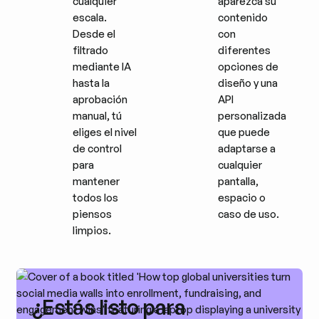
cualquier
aparezca su
escala.
contenido
Desde el
con
filtrado
diferentes
mediante IA
opciones de
hasta la
diseño y una
aprobación
API
manual, tú
personalizada
eliges el nivel
que puede
de control
adaptarse a
para
cualquier
mantener
pantalla,
todos los
espacio o
piensos
caso de uso.
limpios.
¿Estás listo para