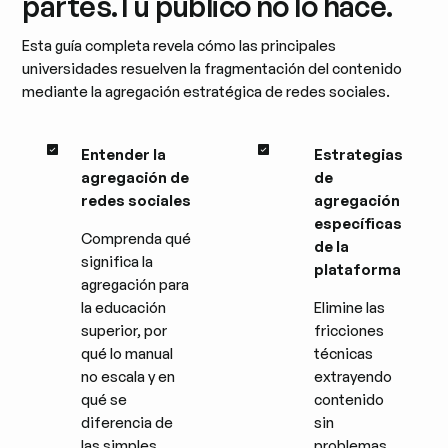
partes.
Tu público no lo hace.
Esta guía completa revela cómo las principales
universidades resuelven la fragmentación del contenido
mediante la agregación estratégica de redes sociales.
Entender la
Estrategias
agregación de
de
redes sociales
agregación
específicas
Comprenda qué
de la
significa la
plataforma
agregación para
la educación
Elimine las
superior, por
fricciones
qué lo manual
técnicas
no escala y en
extrayendo
qué se
contenido
diferencia de
sin
las simples
problemas