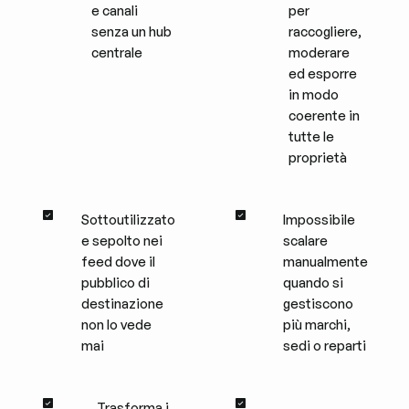
e canali
per
senza un hub
raccogliere,
centrale
moderare
ed esporre
in modo
coerente in
tutte le
proprietà
Sottoutilizzato
Impossibile
e sepolto nei
scalare
feed dove il
manualmente
pubblico di
quando si
destinazione
gestiscono
non lo vede
più marchi,
mai
sedi o reparti
Trasforma i