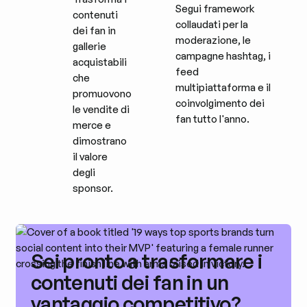
Segui framework
contenuti
collaudati per la
dei fan in
moderazione, le
gallerie
campagne hashtag, i
acquistabili
feed
che
multipiattaforma e il
promuovono
coinvolgimento dei
le vendite di
fan tutto l'anno.
merce e
dimostrano
il valore
degli
sponsor.
Sei pronto a trasformare i
contenuti dei fan in un
vantaggio competitivo?