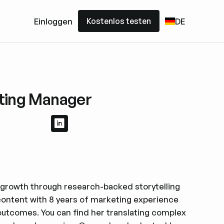
Kostenlos testen
Einloggen
DE
Kostenlos testen
ting Manager
LinkedIn-Profil ansehen
LinkedIn-Profil ansehen
 growth through research-backed storytelling
ontent with 8 years of marketing experience
outcomes. You can find her translating complex