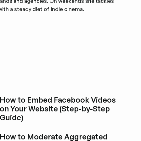
brands and agencies. On weekends she tackles
ith a steady diet of indie cinema.
How to Embed Facebook Videos
on Your Website (Step-by-Step
Guide)
Blogbeitrag durchstöbern
How to Moderate Aggregated