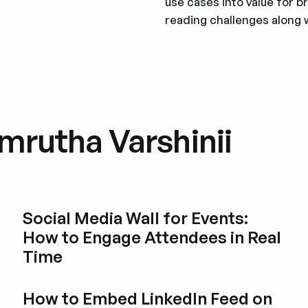
use cases into value for 
reading challenges along w
mrutha Varshinii
Social Media Wall for Events:
How to Engage Attendees in Real
Time
Blogbeitrag durchstöbern
How to Embed LinkedIn Feed on