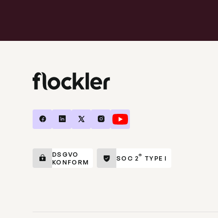
DSGVO
®
SOC 2
TYPE I
KONFORM