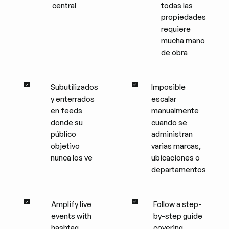
central
todas las
propiedades
requiere
mucha mano
de obra
Subutilizados
Imposible
y enterrados
escalar
en feeds
manualmente
donde su
cuando se
público
administran
objetivo
varias marcas,
nunca los ve
ubicaciones o
departamentos
Amplify live
Follow a step-
events with
by-step guide
hashtag
covering