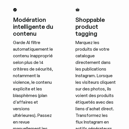
Modération
Shoppable
intelligente du
product
contenu
tagging
Garde AI filtre
Marquez les
automatiquement le
produits de votre
contenu inapproprié
catalogue
selon plus de 14
directement dans
critères de sécurité,
les publications
notamment la
Instagram. Lorsque
violence, le contenu
les visiteurs cliquent
explicite et les
sur des photos, ils
blasphèmes (plan
voient des produits
d'affaires et
étiquetés avec des
versions
liens d'achat direct.
ultérieures). Passez
Transformez les
en revue
flux Instagram en
manuellement les
actifs générateurs