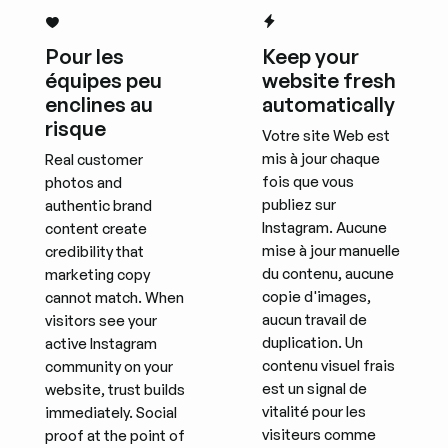
Pour les
Keep your
équipes peu
website fresh
enclines au
automatically
risque
Votre site Web est
mis à jour chaque
Real customer
fois que vous
photos and
publiez sur
authentic brand
Instagram. Aucune
content create
mise à jour manuelle
credibility that
du contenu, aucune
marketing copy
copie d'images,
cannot match. When
aucun travail de
visitors see your
duplication. Un
active Instagram
contenu visuel frais
community on your
est un signal de
website, trust builds
vitalité pour les
immediately. Social
visiteurs comme
proof at the point of