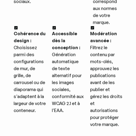
sociaux.
correspond
aux normes
de votre
marque.
Cohérence du
Accessible
Modération
design :
dès la
avancée :
Choisissez
conception :
Filtrez le
parmi des
Génération
contenu par
configurations
automatique
mots-clés,
de mur, de
de texte
approuvez les
grille, de
alternatif pour
publications
carrousel ou de
les images
avant de les
diaporama qui
sociales,
publier et
s'adaptent à la
conformité aux
gérez les droits
largeur de votre
WCAG 2.1 et à
et
conteneur.
l'EAA.
autorisations
pour protéger
votre marque.