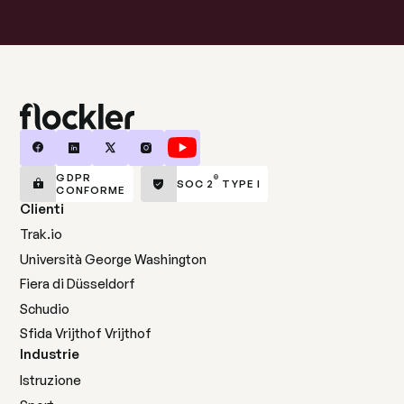
GDPR
®
SOC 2
TYPE I
CONFORME
Clienti
Trak.io
Università George Washington
Fiera di Düsseldorf
Schudio
Sfida Vrijthof Vrijthof
Industrie
Istruzione